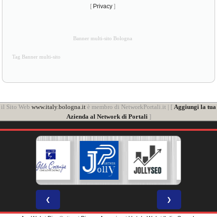
[
Privacy
]
Banner multi-sito Bologna
Tag Banner multi-sito
il Sito Web
www.italy.bologna.it
è membro di NetworkPortali.it | [
Aggiungi la tua
Azienda al Network di Portali
]
❮
❯