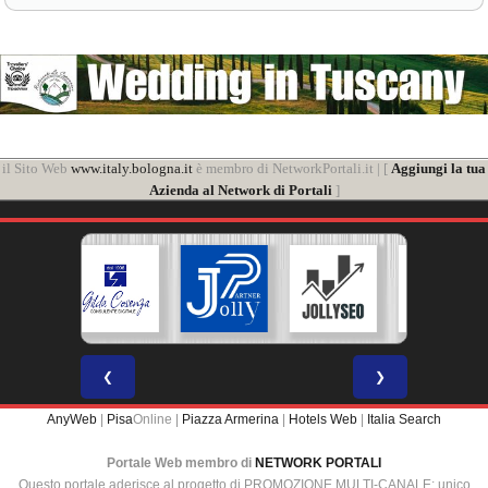
il Sito Web
www.italy.bologna.it
è membro di NetworkPortali.it | [
Aggiungi la tua
Azienda al Network di Portali
]
❮
❯
AnyWeb
|
Pisa
Online |
Piazza Armerina
|
Hotels Web
|
Italia Search
Portale Web membro di
NETWORK PORTALI
Questo portale aderisce al progetto di PROMOZIONE MULTI-CANALE: unico