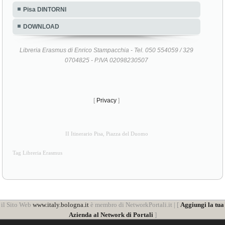
Pisa DINTORNI
DOWNLOAD
Libreria Erasmus di Enrico Stampacchia - Tel. 050 554059 / 329
0704825 - P.IVA 02098230507
[
Privacy
]
II Itinerario Pisa, Piazza del Duomo
Tag Libreria Erasmus
il Sito Web
www.italy.bologna.it
è membro di NetworkPortali.it | [
Aggiungi la tua
Azienda al Network di Portali
]