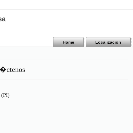
sa
Home
Localizacion
t�ctenos
 (PI)