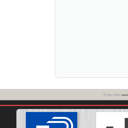
il Sito Web
www.