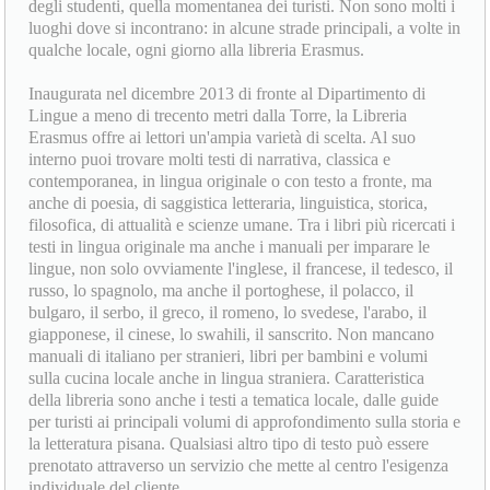
degli studenti, quella momentanea dei turisti. Non sono molti i
luoghi dove si incontrano: in alcune strade principali, a volte in
qualche locale, ogni giorno alla libreria Erasmus.
Inaugurata nel dicembre 2013 di fronte al Dipartimento di
Lingue a meno di trecento metri dalla Torre, la Libreria
Erasmus offre ai lettori un'ampia varietà di scelta. Al suo
interno puoi trovare molti testi di narrativa, classica e
contemporanea, in lingua originale o con testo a fronte, ma
anche di poesia, di saggistica letteraria, linguistica, storica,
filosofica, di attualità e scienze umane. Tra i libri più ricercati i
testi in lingua originale ma anche i manuali per imparare le
lingue, non solo ovviamente l'inglese, il francese, il tedesco, il
russo, lo spagnolo, ma anche il portoghese, il polacco, il
bulgaro, il serbo, il greco, il romeno, lo svedese, l'arabo, il
giapponese, il cinese, lo swahili, il sanscrito. Non mancano
manuali di italiano per stranieri, libri per bambini e volumi
sulla cucina locale anche in lingua straniera. Caratteristica
della libreria sono anche i testi a tematica locale, dalle guide
per turisti ai principali volumi di approfondimento sulla storia e
la letteratura pisana. Qualsiasi altro tipo di testo può essere
prenotato attraverso un servizio che mette al centro l'esigenza
individuale del cliente.