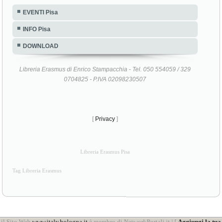
EVENTI Pisa
INFO Pisa
DOWNLOAD
Libreria Erasmus di Enrico Stampacchia - Tel. 050 554059 / 329
0704825 - P.IVA 02098230507
[
Privacy
]
Libreria Erasmus Pisa
Tag Libreria Erasmus
il Sito Web
www.italy.bologna.it
è membro di NetworkPortali.it | [
Aggiungi la tua