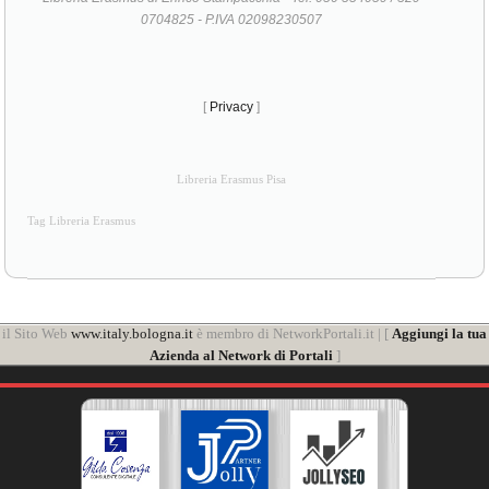
0704825 - P.IVA 02098230507
[
Privacy
]
Libreria Erasmus Pisa
Tag Libreria Erasmus
il Sito Web
www.italy.bologna.it
è membro di NetworkPortali.it | [
Aggiungi la tua
Azienda al Network di Portali
]