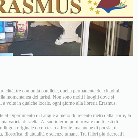
e città, tre comunità parallele, quella permanente dei cittadini,
ella momentanea dei turisti. Non sono molti i luoghi dove si
i, a volte in qualche locale, ogni giorno alla libreria Erasmus.
e al Dipartimento di Lingue a meno di trecento metri dalla Torre, la
pia varietà di scelta. Al suo interno puoi trovare molti testi di
n lingua originale o con testo a fronte, ma anche di poesia, di
ca, filosofica, di attualità e scienze umane. Tra i libri più ricercati i