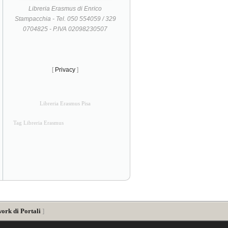
Libreria Erasmus di Enrico
Stampacchia - Tel. 050 554059 / 329
0704825 - P.IVA 02098230507
[
Privacy
]
Libreria Erasmus Pisa
Tag Libreria Erasmus
ork di Portali
]