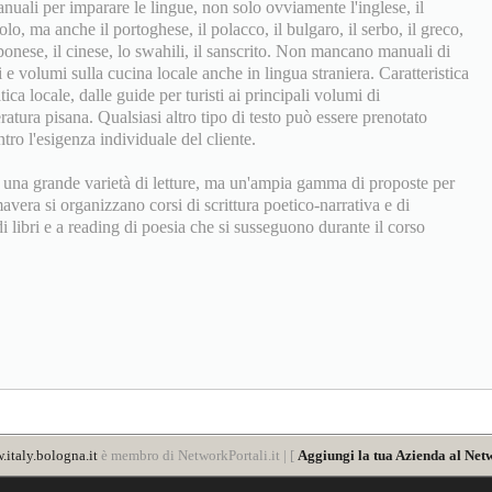
anuali per imparare le lingue, non solo ovviamente l'inglese, il
nolo, ma anche il portoghese, il polacco, il bulgaro, il serbo, il greco,
pponese, il cinese, lo swahili, il sanscrito. Non mancano manuali di
ni e volumi sulla cucina locale anche in lingua straniera. Caratteristica
tica locale, dalle guide per turisti ai principali volumi di
ratura pisana. Qualsiasi altro tipo di testo può essere prenotato
tro l'esigenza individuale del cliente.
una grande varietà di letture, ma un'ampia gamma di proposte per
avera si organizzano corsi di scrittura poetico-narrativa e di
 libri e a reading di poesia che si susseguono durante il corso
italy.bologna.it
è membro di NetworkPortali.it | [
Aggiungi la tua Azienda al Netw