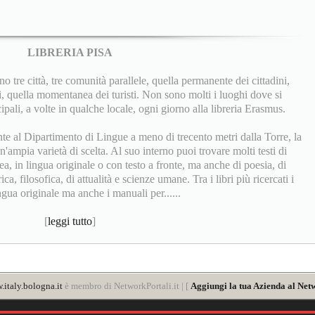
LIBRERIA PISA
 tre città, tre comunità parallele, quella permanente dei cittadini,
i, quella momentanea dei turisti. Non sono molti i luoghi dove si
ipali, a volte in qualche locale, ogni giorno alla libreria Erasmus.
te al Dipartimento di Lingue a meno di trecento metri dalla Torre, la
n'ampia varietà di scelta. Al suo interno puoi trovare molti testi di
a, in lingua originale o con testo a fronte, ma anche di poesia, di
rica, filosofica, di attualità e scienze umane. Tra i libri più ricercati i
ingua originale ma anche i manuali per......
[
leggi tutto
]
italy.bologna.it
è membro di NetworkPortali.it | [
Aggiungi la tua Azienda al Netw