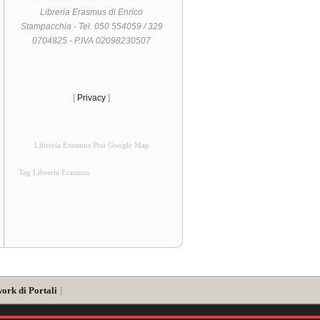
Libreria Erasmus di Enrico
Stampacchia - Tel. 050 554059 / 329
0704825 - P.IVA 02098230507
[
Privacy
]
Libreria Erasmus Pisa Google Map
Tag Libreria Erasmus
ork di Portali
]