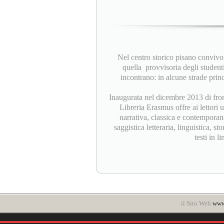
Nel centro storico pisano convivono
quella provvisoria degli student
incontrano: in alcune strade princ
Inaugurata nel dicembre 2013 di fron
Libreria Erasmus offre ai lettori u
narrativa, classica e contemporane
saggistica letteraria, linguistica, sto
testi in l
il Sito Web
www.