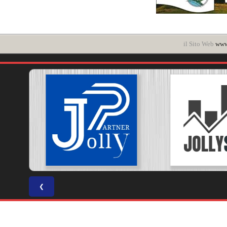
il Sito Web
www.
❮