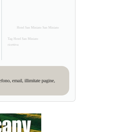
Hotel San Miniato San Miniato
Tag Hotel San Miniato
ricettiva
no, email, illimitate pagine,