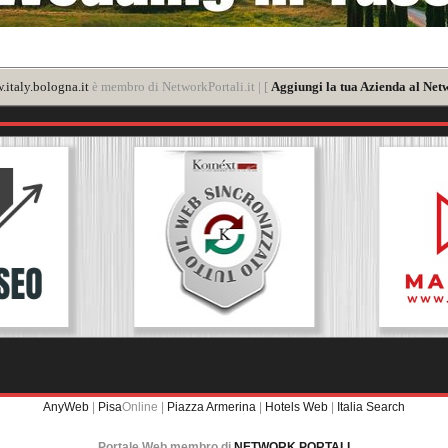
italy.bologna.it
è membro di NetworkPortali.it | [
Aggiungi la tua Azienda al Netw
AnyWeb
|
Pisa
Online |
Piazza Armerina
|
Hotels Web
|
Italia Search
Portale Web membro di
NETWORK PORTALI