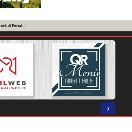
ork di Portali
]
❯