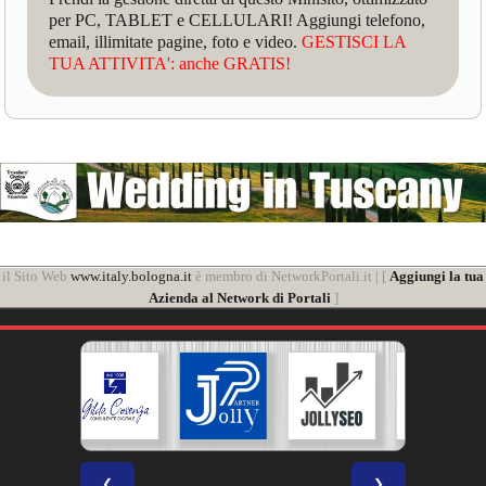
per PC, TABLET e CELLULARI! Aggiungi telefono,
email, illimitate pagine, foto e video.
GESTISCI LA
TUA ATTIVITA': anche GRATIS!
il Sito Web
www.italy.bologna.it
è membro di NetworkPortali.it | [
Aggiungi la tua
Azienda al Network di Portali
]
❮
❯