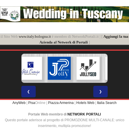
il Sito Web
www.italy.bologna.it
è membro di NetworkPortali.it | [
Aggiungi la tua
Azienda al Network di Portali
]
❮
❯
AnyWeb
|
Pisa
Online |
Piazza Armerina
|
Hotels Web
|
Italia Search
Portale Web membro di
NETWORK PORTALI
Questo portale aderisce al progetto di PROMOZIONE MULTI-CANALE: unico
inserimento, multipla promozione!