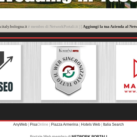
italy.bologna.it
è membro di NetworkPortali.it | [
Aggiungi la tua Azienda al Netw
AnyWeb
|
Pisa
Online |
Piazza Armerina
|
Hotels Web
|
Italia Search
Portale Web membro di
NETWORK PORTALI