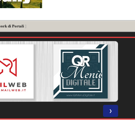
ork di Portali
]
❯