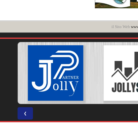
il Sito Web
www.
❮