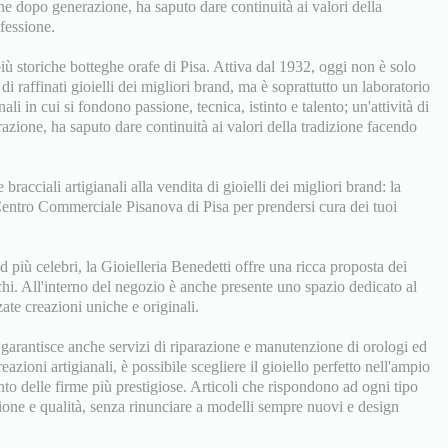
one dopo generazione, ha saputo dare continuità ai valori della
ofessione.
iù storiche botteghe orafe di Pisa. Attiva dal 1932, oggi non è solo
di raffinati gioielli dei migliori brand, ma è soprattutto un laboratorio
ali in cui si fondono passione, tecnica, istinto e talento; un'attività di
zione, ha saputo dare continuità ai valori della tradizione facendo
 bracciali artigianali alla vendita di gioielli dei migliori brand: la
 Centro Commerciale Pisanova di Pisa per prendersi cura dei tuoi
d più celebri, la Gioielleria Benedetti offre una ricca proposta dei
chi. All'interno del negozio è anche presente uno spazio dedicato al
ate creazioni uniche e originali.
a garantisce anche servizi di riparazione e manutenzione di orologi ed
reazioni artigianali, è possibile scegliere il gioiello perfetto nell'ampio
nto delle firme più prestigiose. Articoli che rispondono ad ogni tipo
zione e qualità, senza rinunciare a modelli sempre nuovi e design