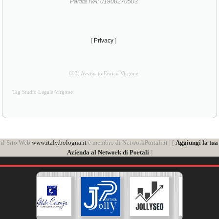
Partita IVA: 01900270503
[
Privacy
]
003) Avvocato Enrico Virgone
Tag Studio Legale Virgone
il Sito Web
www.italy.bologna.it
è membro di NetworkPortali.it | [
Aggiungi la tua
Azienda al Network di Portali
]