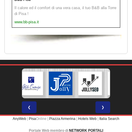
Il calore ed il comfort di una vera casa, il tuo B&B alla Torre
di Pisa !
www.bb-pisa.it
❮
❯
AnyWeb
|
Pisa
Online |
Piazza Armerina
|
Hotels Web
|
Italia Search
Portale Web membro di
NETWORK PORTALI