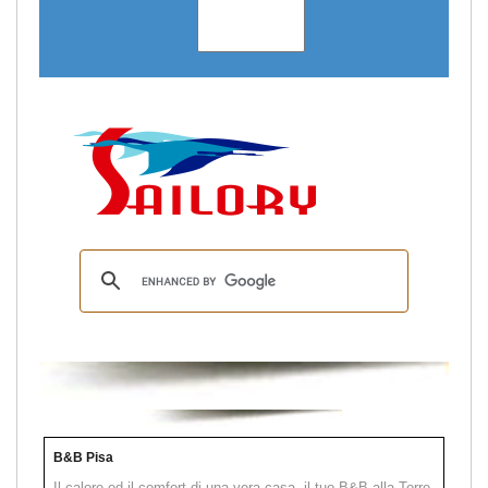
B&B Pisa
Il calore ed il comfort di una vera casa, il tuo B&B alla Torre