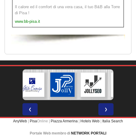
Il calore ed il comfort di una vera casa, il tuo B&B alla Torre
di Pisa !
www.bb-pisa.it
❮
❯
AnyWeb
|
Pisa
Online |
Piazza Armerina
|
Hotels Web
|
Italia Search
Portale Web membro di
NETWORK PORTALI