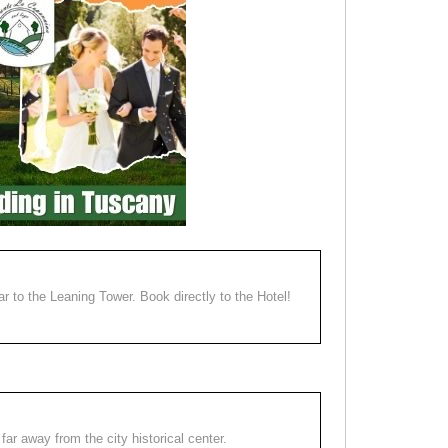
ear to the Leaning Tower. Book directly to the Hotel!
far away from the city historical center.