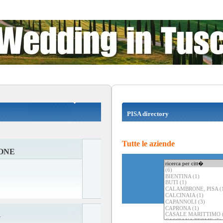
PISA directory
Tutte le aziende
ONE
G