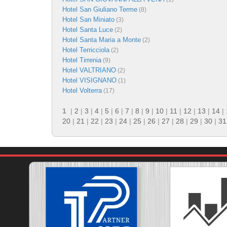
Hotel San Giuliano Terme
(8)
Hotel San Miniato
(3)
Hotel Santa Luce
(2)
Hotel Santa Maria a Monte
(2)
Hotel Terricciola
(2)
Hotel Tirrenia
(9)
Hotel VALTRIANO
(2)
Hotel VISIGNANO
(1)
Hotel Volterra
(17)
1
|
2
|
3
|
4
|
5
|
6
|
7
|
8
|
9
|
10
|
11
|
12
|
13
|
14
|
20
|
21
|
22
|
23
|
24
|
25
|
26
|
27
|
28
|
29
|
30
|
31