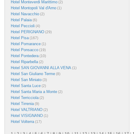
Hotel Monteverdi Marittimo
(2)
Hotel Montopoli Val d'Arno
(1)
Hotel Navacchio
(2)
Hotel Palaia
(6)
Hotel Peccioli
(4)
Hotel PERIGNANO
(29)
Hotel Pisa
(167)
Hotel Pomarance
(1)
Hotel Ponsacco
(19)
Hotel Pontedera
(10)
Hotel Riparbella
(2)
Hotel SAN GIOVANNI ALLA VENA
(1)
Hotel San Giuliano Terme
(8)
Hotel San Miniato
(3)
Hotel Santa Luce
(2)
Hotel Santa Maria a Monte
(2)
Hotel Terricciola
(2)
Hotel Tirrenia
(9)
Hotel VALTRIANO
(2)
Hotel VISIGNANO
(1)
Hotel Volterra
(17)
1
|
2
|
3
|
4
|
5
|
6
|
7
|
8
|
9
|
10
|
11
|
12
|
13
|
14
|
15
|
16
|
17
|