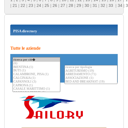
|
21
|
22
|
23
|
24
|
25
|
26
|
27
|
28
|
29
|
30
|
31
|
32
|
33
|
34
|
3
PISA directory
Tutte le aziende