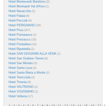
Hotel Monteverdi Marittimo
(2)
Hotel Montopoli Val d'Arno
(1)
Hotel Navacchio
(2)
Hotel Palaia
(6)
Hotel Peccioli
(4)
Hotel PERIGNANO
(29)
Hotel Pisa
(167)
Hotel Pomarance
(1)
Hotel Ponsacco
(19)
Hotel Pontedera
(10)
Hotel Riparbella
(2)
Hotel SAN GIOVANNI ALLA VENA
(1)
Hotel San Giuliano Terme
(8)
Hotel San Miniato
(3)
Hotel Santa Luce
(2)
Hotel Santa Maria a Monte
(2)
Hotel Terricciola
(2)
Hotel Tirrenia
(9)
Hotel VALTRIANO
(2)
Hotel VISIGNANO
(1)
Hotel Volterra
(17)
1
|
2
|
3
|
4
|
5
|
6
|
7
|
8
|
9
|
10
|
11
|
12
|
13
|
14
|
15
|
16
|
17
|
1