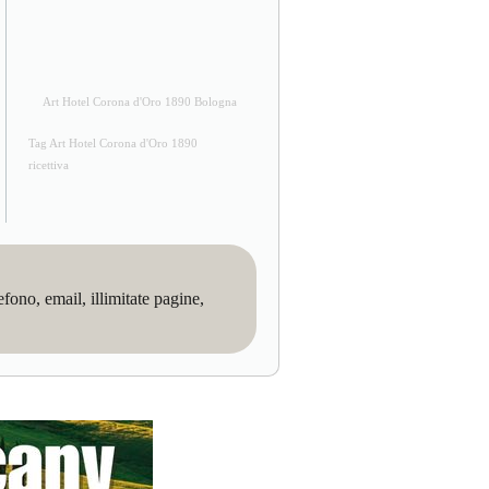
Art Hotel Corona d'Oro 1890 Bologna
Tag Art Hotel Corona d'Oro 1890
ricettiva
no, email, illimitate pagine,