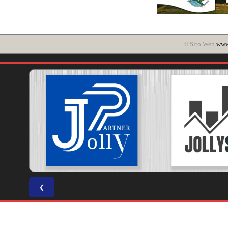
il Sito Web
www.
❮