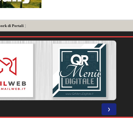
ork di Portali
]
❯