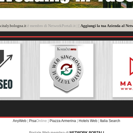
italy.bologna.it
è membro di NetworkPortali.it | [
Aggiungi la tua Azienda al Netw
AnyWeb
|
Pisa
Online |
Piazza Armerina
|
Hotels Web
|
Italia Search
Portale Web membro di
NETWORK PORTALI