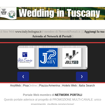
il Sito Web
www.italy.bologna.it
è membro di NetworkPortali.it | [
Aggiungi la tua
Azienda al Network di Portali
]
❮
❯
AnyWeb
|
Pisa
Online |
Piazza Armerina
|
Hotels Web
|
Italia Search
Portale Web membro di
NETWORK PORTALI
Questo portale aderisce al progetto di PROMOZIONE MULTI-CANALE: unico
inserimento, multipla promozione!