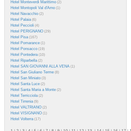
Hotel Monteverdi Marittimo
(2)
Hotel Montopoli Val d'Arno
(1)
Hotel Navacchio
(2)
Hotel Palaia
(6)
Hotel Peccioli
(4)
Hotel PERIGNANO
(29)
Hotel Pisa
(167)
Hotel Pomarance
(1)
Hotel Ponsacco
(19)
Hotel Pontedera
(10)
Hotel Riparbella
(2)
Hotel SAN GIOVANNI ALLA VENA
(1)
Hotel San Giuliano Terme
(8)
Hotel San Miniato
(3)
Hotel Santa Luce
(2)
Hotel Santa Maria a Monte
(2)
Hotel Terricciola
(2)
Hotel Tirrenia
(9)
Hotel VALTRIANO
(2)
Hotel VISIGNANO
(1)
Hotel Volterra
(17)
1
|
2
|
3
|
4
|
5
|
6
|
7
|
8
|
9
|
10
|
11
|
12
|
13
|
14
|
15
|
16
|
17
|