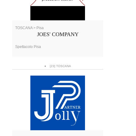
TOSCANA > Pisa
JOES' COMPANY
Spettacolo Pisa
[23] TOSCANA