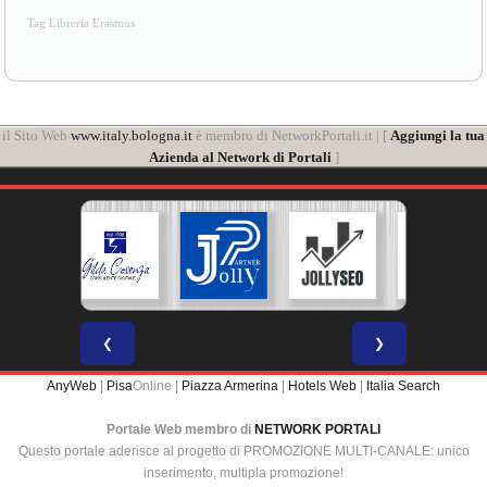
Tag Libreria Erasmus
il Sito Web
www.italy.bologna.it
è membro di NetworkPortali.it | [
Aggiungi la tua
Azienda al Network di Portali
]
❮
❯
AnyWeb
|
Pisa
Online |
Piazza Armerina
|
Hotels Web
|
Italia Search
Portale Web membro di
NETWORK PORTALI
Questo portale aderisce al progetto di PROMOZIONE MULTI-CANALE: unico
inserimento, multipla promozione!