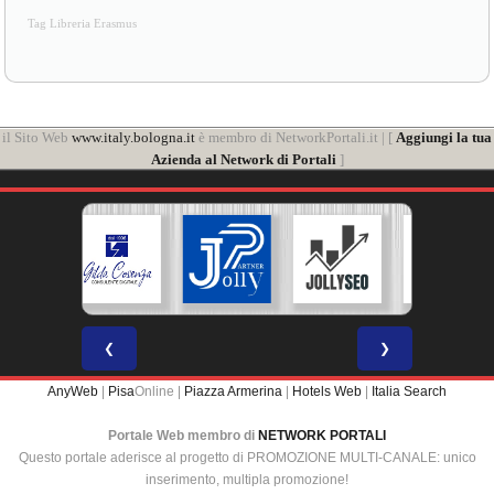
Tag Libreria Erasmus
il Sito Web
www.italy.bologna.it
è membro di NetworkPortali.it | [
Aggiungi la tua
Azienda al Network di Portali
]
❮
❯
AnyWeb
|
Pisa
Online |
Piazza Armerina
|
Hotels Web
|
Italia Search
Portale Web membro di
NETWORK PORTALI
Questo portale aderisce al progetto di PROMOZIONE MULTI-CANALE: unico
inserimento, multipla promozione!