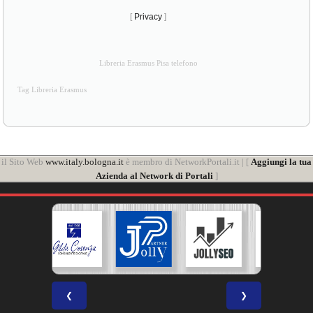
[
Privacy
]
Libreria Erasmus Pisa telefono
Tag Libreria Erasmus
il Sito Web
www.italy.bologna.it
è membro di NetworkPortali.it | [
Aggiungi la tua
Azienda al Network di Portali
]
❮
❯