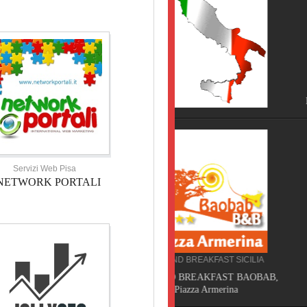
HOTEL TOSCANA
HOTEL NOVECENTO PISA, 
Servizi Web Pisa
NETWORK PORTALI
BED AND BREAKFAST SICILIA
CAMPEGGIO TOSCANA
BED AND BREAKFAST BAOBAB,
TORRE PENDENTE CAMP
Piazza Armerina
VILLAGE, Pisa