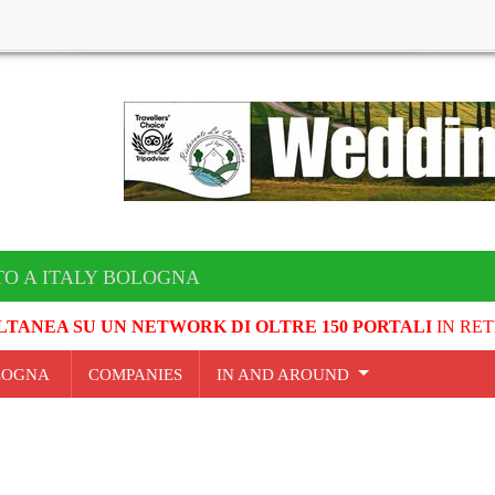
TO A ITALY BOLOGNA
LTANEA SU UN NETWORK DI OLTRE 150 PORTALI
IN RET
OLOGNA
COMPANIES
IN AND AROUND