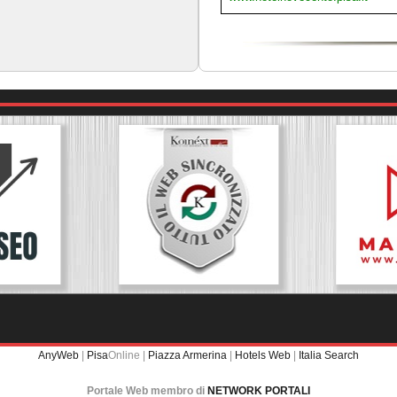
AnyWeb
|
Pisa
Online |
Piazza Armerina
|
Hotels Web
|
Italia Search
Portale Web membro di
NETWORK PORTALI