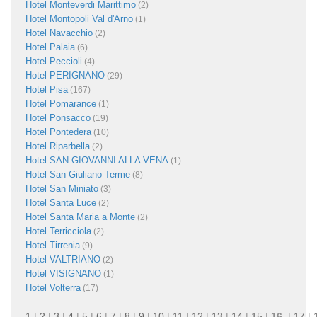
Hotel Monteverdi Marittimo
(2)
Hotel Montopoli Val d'Arno
(1)
Hotel Navacchio
(2)
Hotel Palaia
(6)
Hotel Peccioli
(4)
Hotel PERIGNANO
(29)
Hotel Pisa
(167)
Hotel Pomarance
(1)
Hotel Ponsacco
(19)
Hotel Pontedera
(10)
Hotel Riparbella
(2)
Hotel SAN GIOVANNI ALLA VENA
(1)
Hotel San Giuliano Terme
(8)
Hotel San Miniato
(3)
Hotel Santa Luce
(2)
Hotel Santa Maria a Monte
(2)
Hotel Terricciola
(2)
Hotel Tirrenia
(9)
Hotel VALTRIANO
(2)
Hotel VISIGNANO
(1)
Hotel Volterra
(17)
1
|
2
|
3
|
4
|
5
|
6
|
7
|
8
|
9
|
10
|
11
|
12
|
13
|
14
|
15
|
16
|
17
|