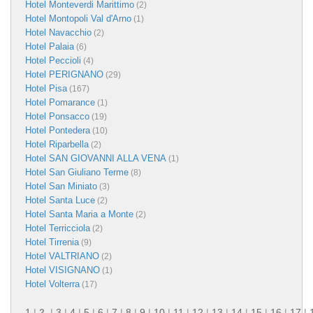
Hotel Monteverdi Marittimo
(2)
Hotel Montopoli Val d'Arno
(1)
Hotel Navacchio
(2)
Hotel Palaia
(6)
Hotel Peccioli
(4)
Hotel PERIGNANO
(29)
Hotel Pisa
(167)
Hotel Pomarance
(1)
Hotel Ponsacco
(19)
Hotel Pontedera
(10)
Hotel Riparbella
(2)
Hotel SAN GIOVANNI ALLA VENA
(1)
Hotel San Giuliano Terme
(8)
Hotel San Miniato
(3)
Hotel Santa Luce
(2)
Hotel Santa Maria a Monte
(2)
Hotel Terricciola
(2)
Hotel Tirrenia
(9)
Hotel VALTRIANO
(2)
Hotel VISIGNANO
(1)
Hotel Volterra
(17)
1
|
2
|
3
|
4
|
5
|
6
|
7
|
8
|
9
|
10
|
11
|
12
|
13
|
14
|
15
|
16
|
17
|