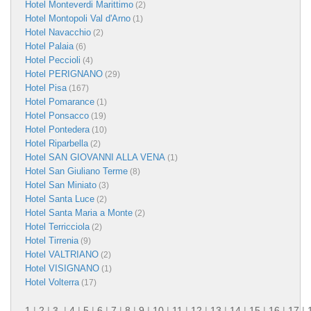
Hotel Monteverdi Marittimo
(2)
Hotel Montopoli Val d'Arno
(1)
Hotel Navacchio
(2)
Hotel Palaia
(6)
Hotel Peccioli
(4)
Hotel PERIGNANO
(29)
Hotel Pisa
(167)
Hotel Pomarance
(1)
Hotel Ponsacco
(19)
Hotel Pontedera
(10)
Hotel Riparbella
(2)
Hotel SAN GIOVANNI ALLA VENA
(1)
Hotel San Giuliano Terme
(8)
Hotel San Miniato
(3)
Hotel Santa Luce
(2)
Hotel Santa Maria a Monte
(2)
Hotel Terricciola
(2)
Hotel Tirrenia
(9)
Hotel VALTRIANO
(2)
Hotel VISIGNANO
(1)
Hotel Volterra
(17)
1
|
2
|
3
|
4
|
5
|
6
|
7
|
8
|
9
|
10
|
11
|
12
|
13
|
14
|
15
|
16
|
17
|