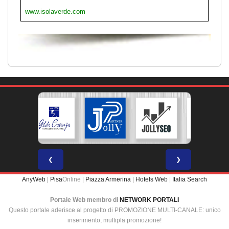
www.isolaverde.com
❮
❯
AnyWeb
|
Pisa
Online |
Piazza Armerina
|
Hotels Web
|
Italia Search
Portale Web membro di
NETWORK PORTALI
Questo portale aderisce al progetto di PROMOZIONE MULTI-CANALE: unico
inserimento, multipla promozione!