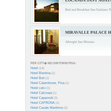
LOCANDA SANT'AGAT
Bed and Breakfast San Giuliano 
MIRAVALLE PALACE 
Alberghi San Miniato
PER CITT� NEI DINTORNI PISA:
Hotel
(14)
Hotel Bientina
(1)
Hotel Buti
(1)
Hotel Calambrone, Pisa
(1)
Hotel calci
(1)
Hotel Calcinaia
(1)
Hotel Capannoli
(3)
Hotel CAPRONA
(1)
Hotel Casale Marittimo
(2)