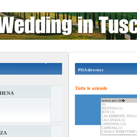
PISA directory
Tutte le aziende
THENA
AZA