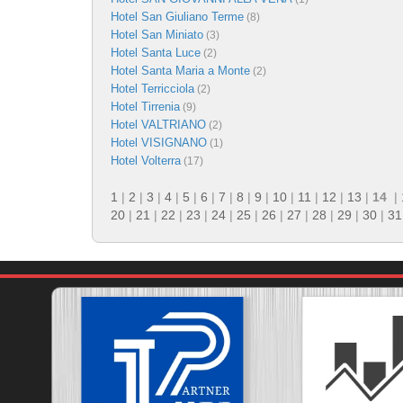
Hotel San Giuliano Terme
(8)
Hotel San Miniato
(3)
Hotel Santa Luce
(2)
Hotel Santa Maria a Monte
(2)
Hotel Terricciola
(2)
Hotel Tirrenia
(9)
Hotel VALTRIANO
(2)
Hotel VISIGNANO
(1)
Hotel Volterra
(17)
1
|
2
|
3
|
4
|
5
|
6
|
7
|
8
|
9
|
10
|
11
|
12
|
13
|
14
|
20
|
21
|
22
|
23
|
24
|
25
|
26
|
27
|
28
|
29
|
30
|
31